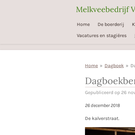
Ga
Melkveebedrijf 
direct
naar
Home
De boerderij
K
de
Vacatures en stagiëres
hoofdinhoud
Home
»
Dagboek
»
D
Dagboekber
Gepubliceerd op 26 no
26 december 2018
De kalverstraat.