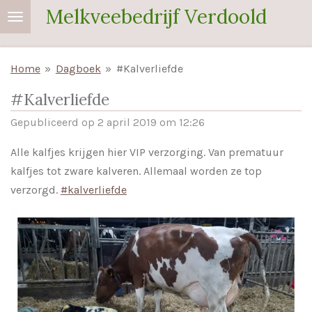
Melkveebedrijf Verdoold
Ga
direct
naar
Home
»
Dagboek
»
#Kalverliefde
de
hoofdinhoud
#Kalverliefde
Gepubliceerd op 2 april 2019 om 12:26
Alle kalfjes krijgen hier VIP verzorging. Van prematuur
kalfjes tot zware kalveren. Allemaal worden ze top
verzorgd.
#
kalverliefde