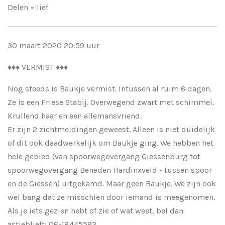
Delen = lief
30 maart 2020 20:59 uur
♦️
♦️
♦️
VERMIST
♦️
♦️
♦️
Nog steeds is Baukje vermist. Intussen al ruim 6 dagen.
Ze is een Friese Stabij. Overwegend zwart met schimmel.
Krullend haar en een allemansvriend.
Er zijn 2 zichtmeldingen geweest. Alleen is niet duidelijk
of dit ook daadwerkelijk om Baukje ging. We hebben het
hele gebied (van spoorwegovergang Giessenburg tot
spoorwegovergang Beneden Hardinxveld - tussen spoor
en de Giessen) uitgekamd. Maar geen Baukje. We zijn ook
wel bang dat ze misschien door iemand
is meegenomen.
Als je iets gezien hebt of zie of wat weet, bel dan
astjeblieft: 06-18445592