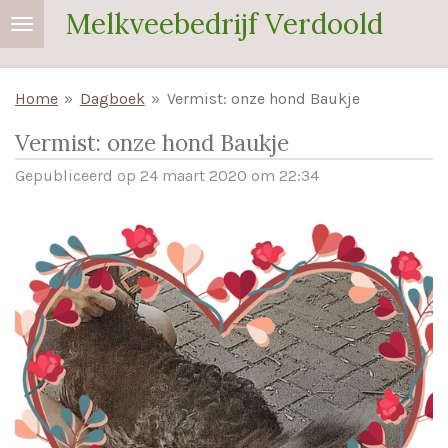
Melkveebedrijf Verdoold
Ga
direct
naar
Home
»
Dagboek
»
Vermist: onze hond Baukje
de
hoofdinhoud
Vermist: onze hond Baukje
Gepubliceerd op 24 maart 2020 om 22:34