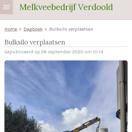
Melkveebedrijf Verdoold
Ga
direct
naar
Home
»
Dagboek
»
Bulksilo verplaatsen
de
hoofdinhoud
Bulksilo verplaatsen
Gepubliceerd op 26 september 2020 om 10:14