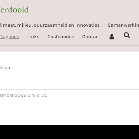
Verdoold
limaat, milieu, duurzaamheid en innovaties
Samenwerki
Dagboek
Links
Gastenboek
Contact
elken
tember 2022 om 21:35