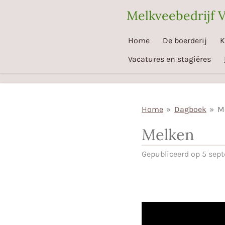
Ga
Melkveebedrijf 
direct
naar
Home
De boerderij
K
de
Vacatures en stagiëres
hoofdinhoud
Home
»
Dagboek
»
M
Melken
Gepubliceerd op 5 sep