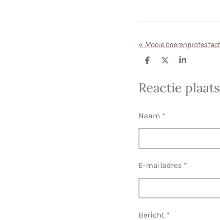
«
Mooie boerenprotestact
D
D
S
e
e
h
l
e
a
Reactie plaat
e
l
r
n
e
Naam *
E-mailadres *
Bericht *