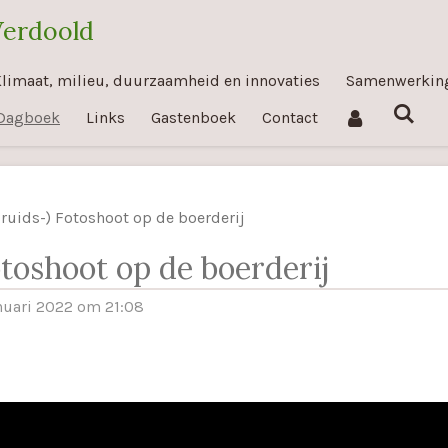
Verdoold
limaat, milieu, duurzaamheid en innovaties
Samenwerkin
Dagboek
Links
Gastenboek
Contact
Bruids-) Fotoshoot op de boerderij
otoshoot op de boerderij
nuari 2022 om 21:08