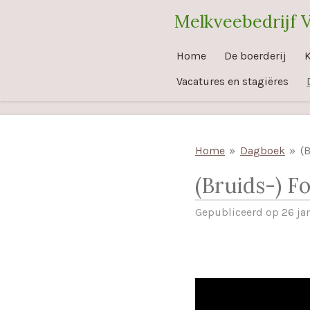
Ga
Melkveebedrijf 
direct
naar
Home
De boerderij
K
de
Vacatures en stagiëres
hoofdinhoud
Home
»
Dagboek
»
(
(Bruids-) F
Gepubliceerd op 26 ja