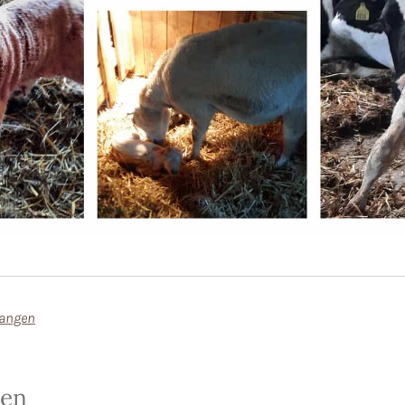
langen
sen