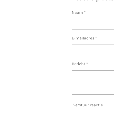
n
e
Naam *
E-mailadres *
Bericht *
Verstuur reactie