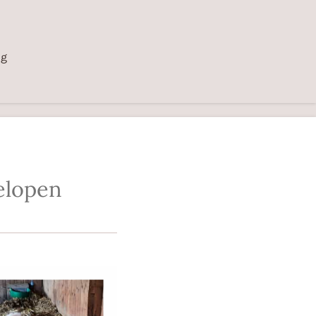
ng
gelopen