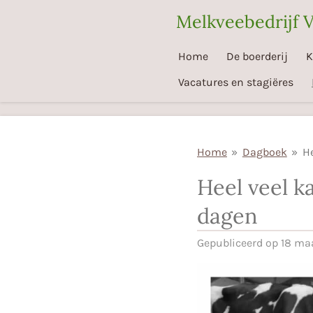
Ga
Melkveebedrijf 
direct
naar
Home
De boerderij
K
de
Vacatures en stagiëres
hoofdinhoud
Home
»
Dagboek
»
He
Heel veel k
dagen
Gepubliceerd op 18 ma