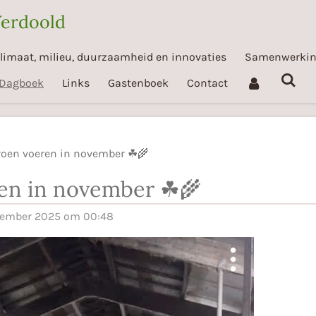
Verdoold
limaat, milieu, duurzaamheid en innovaties
Samenwerki
Dagboek
Links
Gastenboek
Contact
roen voeren in november ☘🌾
en in november ☘🌾
ovember 2025 om 00:48