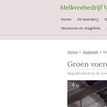
Ga
Melkveebedrijf 
direct
naar
Home
De boerderij
K
de
Vacatures en stagiëres
hoofdinhoud
Home
»
Dagboek
»
G
Groen voer
Gepubliceerd op 12 n