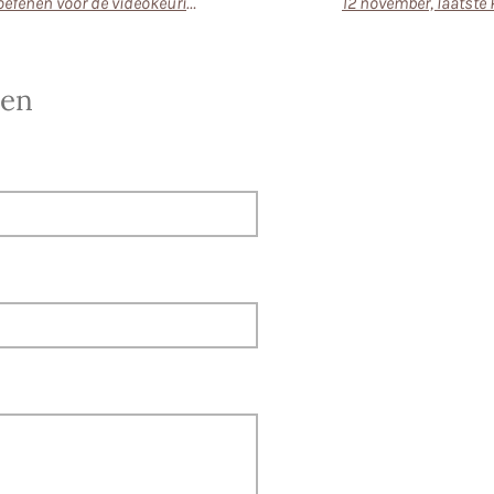
Stagiaires zijn aan het oefenen voor de videokeuring
12 november, laatste 
sen