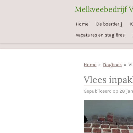
Ga
Melkveebedrijf 
direct
naar
Home
De boerderij
K
de
Vacatures en stagiëres
hoofdinhoud
Home
»
Dagboek
»
Vl
Vlees inpak
Gepubliceerd op 28 ja