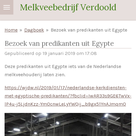
Melkveebedrijf Verdoold
Ga
direct
naar
Home
»
Dagboek
»
Bezoek van predikanten uit Egypte
de
hoofdinhoud
Bezoek van predikanten uit Egypte
Gepubliceerd op 19 januari 2019 om 17:08
Deze predikanten uit Egypte iets van de Nederlandse
melkveehouderij laten zien.
https://wjdw.nl/2019/01/17/nederlandse-kerkdiensten-
met-egyptische-predikanten/?fbclid=IwAR33s9GE6TwVx-
lP4u-j5LjdnKzz-Ym0cnwLeLyYWQij_b9gx51YnAJmqm0