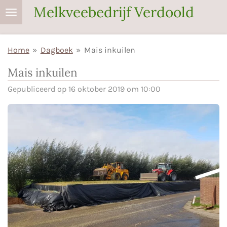
Melkveebedrijf Verdoold
Ga
direct
naar
Home
»
Dagboek
»
Mais inkuilen
de
hoofdinhoud
Mais inkuilen
Gepubliceerd op 16 oktober 2019 om 10:00