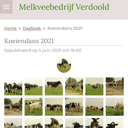
Melkveebedrijf Verdoold
Ga
direct
naar
Home
»
Dagboek
»
Koeiendans 2021
de
hoofdinhoud
Koeiendans 2021
Gepubliceerd op 5 juni 2021 om 16:00