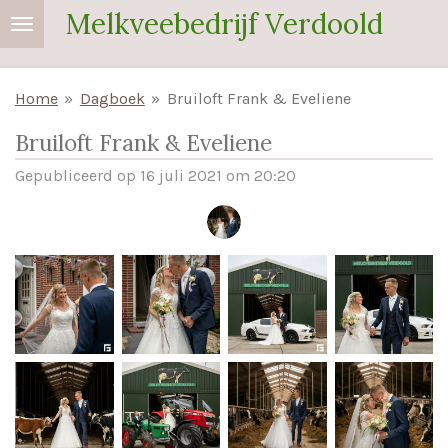
Melkveebedrijf Verdoold
Ga
direct
naar
Home
»
Dagboek
»
Bruiloft Frank & Eveliene
de
hoofdinhoud
Bruiloft Frank & Eveliene
Gepubliceerd op 16 juli 2021 om 20:20