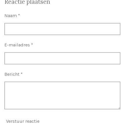
Reactie plaatsen
e
l
r
e
n
e
n
Naam *
E-mailadres *
Bericht *
Verstuur reactie