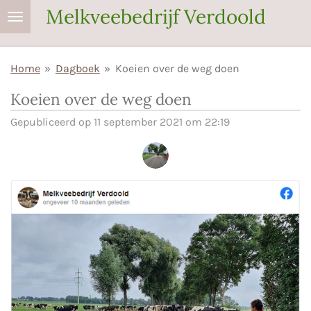
Melkveebedrijf Verdoold
Ga
direct
naar
Home
»
Dagboek
»
Koeien over de weg doen
de
hoofdinhoud
Koeien over de weg doen
Gepubliceerd op 11 september 2021 om 22:19