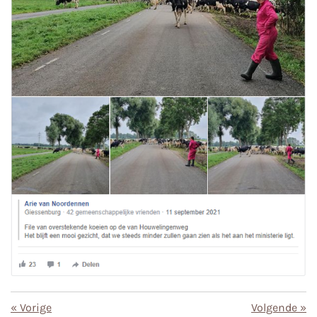
«
Vorige
Volgende
»