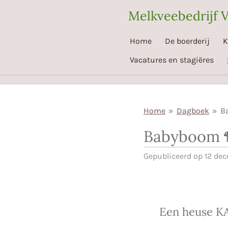
Ga
Melkveebedrijf 
direct
naar
Home
De boerderij
K
de
Vacatures en stagiëres
hoofdinhoud
Home
»
Dagboek
»
B
Babyboom 
Gepubliceerd op 12 de
Een heuse KA