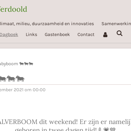
Verdoold
limaat, milieu, duurzaamheid en innovaties
Samenwerki
Dagboek
Links
Gastenboek
Contact
abyboom 🐄🐄🐄
🐄🐄🐄
cember 2021 om 00:00
LVERBOOM dit weekend! Er zijn er namelijk 1
geboren in twee dagen tijd!🍼💗💙