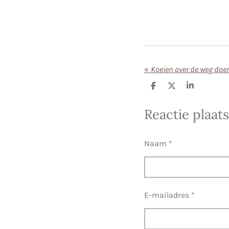
«
Koeien over de weg doe
D
D
S
e
e
h
l
e
a
Reactie plaat
e
l
r
n
e
Naam *
E-mailadres *