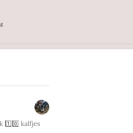
ng
️⃣0️⃣ kalfjes