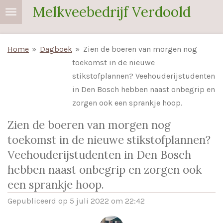
Melkveebedrijf Verdoold
Ga
direct
naar
Home
»
Dagboek
»
Zien de boeren van morgen nog
de
toekomst in de nieuwe
hoofdinhoud
stikstofplannen? Veehouderij­studenten
in Den Bosch hebben naast onbegrip en
zorgen ook een sprankje hoop.
Zien de boeren van morgen nog
toekomst in de nieuwe stikstofplannen?
Veehouderij­studenten in Den Bosch
hebben naast onbegrip en zorgen ook
een sprankje hoop.
Gepubliceerd op 5 juli 2022 om 22:42