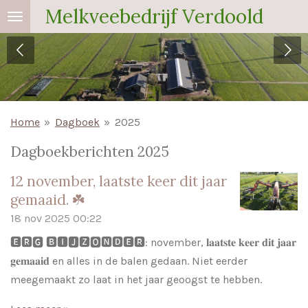
Melkveebedrijf Verdoold
Ga
direct
naar
de
hoofdinhoud
Home
»
Dagboek
»
2025
Dagboekberichten 2025
12 november, laatste keer dit jaar
gemaaid. ☘️
18 nov 2025
00:22
🅴🆁🅶 🅱🅸🅹🆉🅾🅽🅳🅴🆁: november, 𝐥𝐚𝐚𝐭𝐬𝐭𝐞 𝐤𝐞𝐞𝐫 𝐝𝐢𝐭 𝐣𝐚𝐚𝐫
𝐠𝐞𝐦𝐚𝐚𝐢𝐝 en alles in de balen gedaan. Niet eerder
meegemaakt zo laat in het jaar geoogst te hebben.